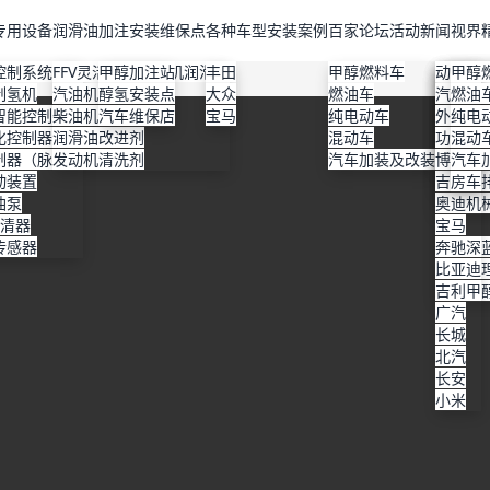
专用设备
润滑油
加注安装维保点
各种车型安装案例
百家论坛
活动新闻
视界
控制系统
FFV灵活燃料发动机润滑油
甲醇加注站
丰田
甲醇燃料车
丰田
维保店
特斯拉
比亚迪
动力改
甲醇
制氢机
汽油机油
醇氢安装点
大众
燃油车
上汽大
高性能
理想
本田
汽车美
燃油
智能控制器
柴油机油
汽车维保店
宝马
纯电动车
本田
机油改
小鹏
丰田
外观改
纯电
化控制器
润滑油改进剂
混动车
宝马
使用说
蔚来
大众
功能改
混动
制器（脉宽）
发动机清洗剂
汽车加装及改装
现代
检验与
智界
宝马
博格华
汽车
动装置
通用
节能减
奇瑞
吉利
房车
油泵
福特
保护机
奥迪
滤清器
广汽
宝马
传感器
长安深
奔驰
技术原
比亚迪
吉利甲
吉利
广汽
长城
北汽
长安
小米