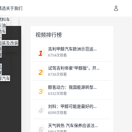
精选
关于我们
地址
装
燃料车
通
机油
容
车
进剂
装
动车
视频排行榜
明
装
车
专利
纳
加装及改装
排
吉利甲醇汽车欧洲示范运行
械
助推全球交通领域碳中和
6754次观看
蓝
试驾吉利帝豪“甲醇版”，开
理
起来像电动车，“醇耗”是最
6736次观看
醇汽车
大惊喜？
醇氢动力：我国能源转型的
新机遇
6332次观看
刘科：甲醇可能是最好的储
氢载体
6099次观看
天气转热 汽车保养应该注重
哪些方面？
5864次观看