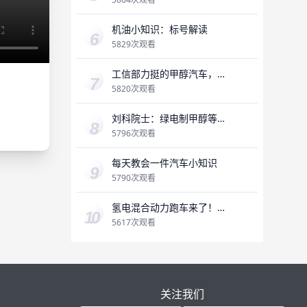
机油小知识：标号解读
5829次观看
工信部力挺的甲醇汽车，到
底怎么样，能否破局？
5820次观看
刘科院士：绿电制甲醇等绿
色燃料作为绿氢的载体
5796次观看
每天教会一件汽车小知识
5790次观看
氢电混合动力跑车来了！既
能加氢，又能充电，氢燃料
5617次观看
是未来吗？
关注我们