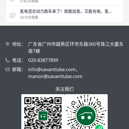
5782次观看
氢电混合动力跑车来了！既能加氢，又能充电，氢燃
料是未来吗？
5610次观看
地址：
广东省广州市越秀区环市东路360号珠江大厦东
座7楼
电话：
020-83877899
邮箱：
info@savantlube.com，
manon@savantlube.com
关注我们