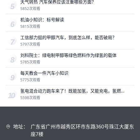
天气转热 汽车保养应该注重哪些方面？
5852次观看
机油小知识：标号解读
5815次观看
工信部力挺的甲醇汽车，到底怎么样，能否破局？
5797次观看
刘科院士：绿电制甲醇等绿色燃料作为绿氢的载体
5785次观看
每天教会一件汽车小知识
5775次观看
氢电混合动力跑车来了！既能加氢，又能充电，氢燃
料是未来吗？
5598次观看
地址：
广东省广州市越秀区环市东路360号珠江大厦东
座7楼