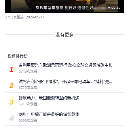
06:35
3753次播放
2024-05-17
没有更多
视频排行榜
吉利甲醇汽车欧洲示范运行 助推全球交通领域碳中和
6743次观看
试驾吉利帝豪“甲醇版”，开起来像电动车，“醇耗”是最
大惊喜？
6720次观看
醇氢动力：我国能源转型的新机遇
6317次观看
刘科：甲醇可能是最好的储氢载体
6090次观看