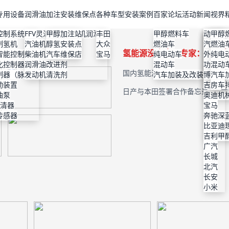
专用设备
润滑油
加注安装维保点
各种车型安装案例
百家论坛
活动新闻
视界
控制系统
FFV灵活燃料发动机润滑油
甲醇加注站
丰田
甲醇燃料车
丰田
维保店
特斯拉
比亚迪
动力改
甲醇
制氢机
汽油机油
醇氢安装点
大众
燃油车
上汽大
高性能
理想
本田
汽车美
燃油
氢能源没未来？专家：205
智能控制器
柴油机油
汽车维保店
宝马
纯电动车
本田
机油改
小鹏
丰田
外观改
纯电
化控制器
润滑油改进剂
混动车
宝马
使用说
蔚来
大众
功能改
混动
国内氢能源车真的来了！电动车
制器（脉宽）
发动机清洗剂
汽车加装及改装
现代
检验与
智界
宝马
博格华
汽车
动装置
通用
节能减
奇瑞
吉利
房车
用于电动系列，本田发布全新品牌L
日产与本田签署合作备忘录
本
油泵
福特
保护机
奥迪
广汽本田旗下多款车型推出限时
滤清器
广汽
宝马
传感器
长安深
奔驰
技术原
比亚迪
吉利甲
吉利
广汽
长城
北汽
长安
小米