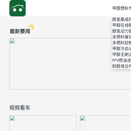
甲醇燃料
醇氢集成
甲醇在线
醇氢动力
多燃料催
多燃料控
甲醇冷启
甲醇无刷
FFV燃油
耐醇液位
视频看车