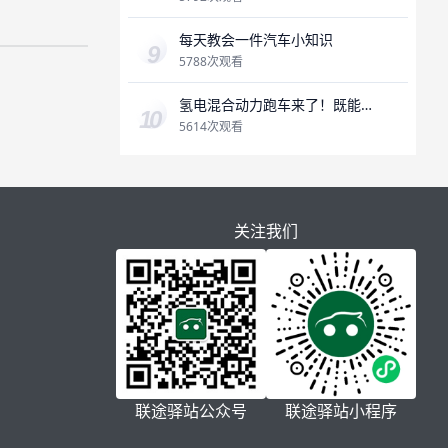
每天教会一件汽车小知识
5788次观看
氢电混合动力跑车来了！既能
加氢，又能充电，氢燃料是未
5614次观看
来吗？
关注我们
联途驿站公众号
联途驿站小程序