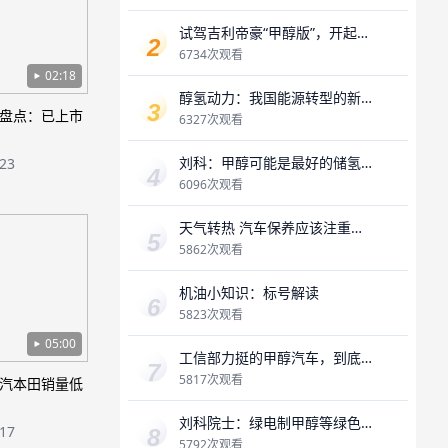
试驾吉利帝豪“甲醇版”，开起来
像电动车，“醇耗”是最大惊喜？
6734次观看
02:18
醇氢动力：我国能源转型的新
盘点：已上市
机遇
6327次观看
刘科：甲醇可能是最好的储氢
-23
载体
6096次观看
天气转热 汽车保养应该注重哪
些方面？
5862次观看
机油小知识：标号解读
5823次观看
05:00
工信部力挺的甲醇汽车，到底
怎么样，能否破局？
5817次观看
汽本田销量低
刘科院士：绿电制甲醇等绿色
-17
燃料作为绿氢的载体
5792次观看