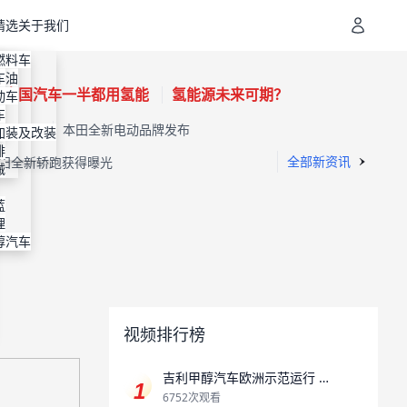
精选
关于我们
地址
装
燃料车
通
机油
容
车
0年中国汽车一半都用氢能
氢能源未来可期？
进剂
装
动车
明
装
车
要完了？
本田全新电动品牌发布
专利
纳
加装及改装
排
ogo
全部新资讯
田全新轿跑获得曝光
械
优惠
蓝
理
醇汽车
视频排行榜
吉利甲醇汽车欧洲示范运行 助
推全球交通领域碳中和
6752次观看