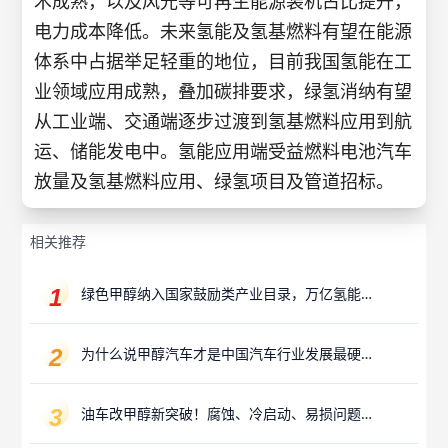
术成熟，以及风光等可再生能源装机占比提升，
电力成本降低。未来氢能及氢基燃料有望在能源
体系中占据举足轻重的地位，目前我国氢能在工
业领域应用成熟，叠加碳排要求，绿氢消纳有望
从工业端、交通端逐步过渡到氢基燃料应用到航
运、储能发电中。氢能应用端受益燃料电池汽车
放量及氢基燃料应用、绿氢项目及管道招标。
相关推荐
绿色甲醇纳入国家鼓励类产业目录，万亿氢能产
业赛道迎来“新解法”
为什么说甲醇汽车才是中国汽车行业发展最硬的
路？
油车改甲醇新突破！腐蚀、冷启动、易损问题已
攻克