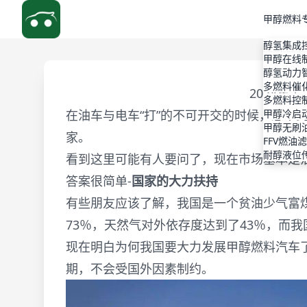
甲醇燃料
醇氢集成
甲醇在线
醇氢动力
多燃料催
2024年
多燃料控
在油车与电车“打”的不可开交的时候，想不
甲醇冷启
甲醇无刷
家。
FFV燃油
耐醇液位
看到这里可能有人要问了，现在市场基本是
答案很简单-
国家的大力扶持
有些朋友应该了解，我国是一个贫油少气富煤
73％，天然气对外依存度达到了43％，而
现在明白为何我国要大力发展甲醇燃料汽车
期，不会受国外因素制约。