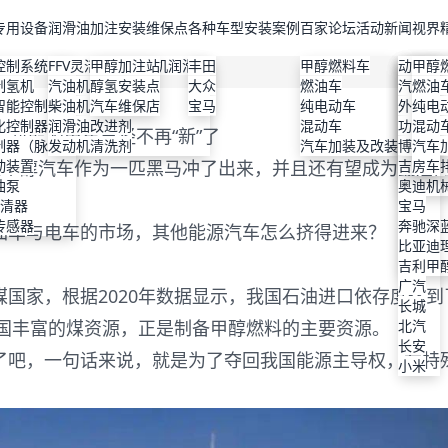
专用设备
润滑油
加注安装维保点
各种车型安装案例
百家论坛
活动新闻
视界
控制系统
FFV灵活燃料发动机润滑油
甲醇加注站
丰田
甲醇燃料车
丰田
维保店
特斯拉
比亚迪
动力改
甲醇
制氢机
汽油机油
醇氢安装点
大众
燃油车
上汽大
高性能
理想
本田
汽车美
燃油
智能控制器
柴油机油
汽车维保店
宝马
纯电动车
本田
机油改
小鹏
丰田
外观改
纯电
化控制器
润滑油改进剂
混动车
宝马
使用说
蔚来
大众
功能改
混动
了，新能源电车已经不再“新”了
制器（脉宽）
发动机清洗剂
汽车加装及改装
现代
检验与
智界
宝马
博格华
汽车
到甲醇汽车作为一匹黑马冲了出来，并且还有望成为最后
动装置
通用
节能减
奇瑞
吉利
房车
油泵
福特
保护机
奥迪
滤清器
广汽
宝马
传感器
长安深
奔驰
油车与电车的市场，其他能源汽车怎么挤得进来？
技术原
比亚迪
吉利甲
吉利
广汽
国家，根据2020年数据显示，我国石油进口依存度达到
长城
我国丰富的煤资源，正是制备甲醇燃料的主要资源。
北汽
长安
了吧，一句话来说，就是为了夺回我国能源主导权，在特
小米