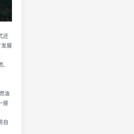
式还
才发展
燃、
燃油
一座
将自