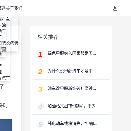
精选
关于我们
地址
装
燃料车
通
机油
容
车
进剂
装
动车
相关推荐
明
装
车
专利
纳
加装及改装
的赢
排
绿色甲醇纳入国家鼓励类产
械
业目录，万亿氢能产业赛道
迎来“新解法”
蓝
为什么说甲醇汽车才是中国
理
汽车行业发展最硬的路？
醇汽车
了
油车改甲醇新突破！腐蚀、
冷启动、易损问题已攻克
殊时
加油站又出“新骗局”，不少
老司机已上当
纯电动车或将消失，“甲醇汽
车”亮相，对比优势更加明显