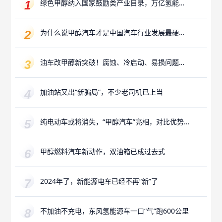
绿色甲醇纳入国家鼓励类产业目录，万亿氢能产
业赛道迎来“新解法”
为什么说甲醇汽车才是中国汽车行业发展最硬的
路？
油车改甲醇新突破！腐蚀、冷启动、易损问题已
攻克
加油站又出“新骗局”，不少老司机已上当
纯电动车或将消失，“甲醇汽车”亮相，对比优势
更加明显
甲醇燃料汽车新动作，双油箱已成过去式
2024年了，新能源电车已经不再“新”了
不加油不充电，东风氢能源车一口“气”跑600公里