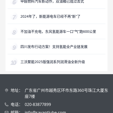
甲醇燃料汽车新动作，双油箱已成过去式
2024年了，新能源电车已经不再“新”了
不加油不充电，东风氢能源车一口“气”跑600公里
四川发布行动方案！支持氢能全产业链发展
三沃聚能2025版强润系列润滑油全新升级
地址：
广东省广州市越秀区环市东路360号珠江大厦东
座7楼
电话：
020-83877899
邮箱：
info@savantlube.com，