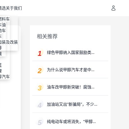
精选
关于我们
地址
装
燃料车
通
机油
容
车
进剂
装
动车
相关推荐
明
装
车
专利
纳
加装及改装
排
绿色甲醇纳入国家鼓励类产
械
业目录，万亿氢能产业赛道
迎来“新解法”
蓝
为什么说甲醇汽车才是中国
理
汽车行业发展最硬的路？
醇汽车
油车改甲醇新突破！腐蚀、
冷启动、易损问题已攻克
加油站又出“新骗局”，不少
老司机已上当
纯电动车或将消失，“甲醇汽
车”亮相，对比优势更加明显