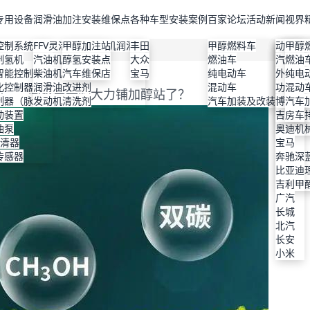
专用设备
润滑油
加注安装维保点
各种车型安装案例
百家论坛
活动新闻
视界
控制系统
FFV灵活燃料发动机润滑油
甲醇加注站
丰田
甲醇燃料车
丰田
维保店
特斯拉
比亚迪
动力改
甲醇
制氢机
汽油机油
醇氢安装点
大众
燃油车
上汽大
高性能
理想
本田
汽车美
燃油
智能控制器
柴油机油
汽车维保店
宝马
纯电动车
本田
机油改
小鹏
丰田
外观改
纯电
化控制器
润滑油改进剂
混动车
宝马
使用说
蔚来
大众
功能改
混动
铺完，国家要开始大力铺加醇站了？
制器（脉宽）
发动机清洗剂
汽车加装及改装
现代
检验与
智界
宝马
博格华
汽车
动装置
通用
节能减
奇瑞
吉利
房车
油泵
福特
保护机
奥迪
滤清器
广汽
宝马
传感器
长安深
奔驰
技术原
比亚迪
吉利甲
吉利
广汽
长城
北汽
长安
小米