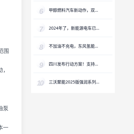
甲醇燃料汽车新动作，双油
箱已成过去式
2024年了，新能源电车已经
不再“新”了
不加油不充电，东风氢能源
范围
车一口“气”跑600公里
四川发布行动方案！支持氢
动，
能全产业链发展
三沃聚能2025版强润系列润
滑油全新升级
油泵
本一