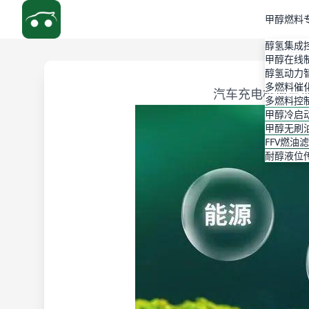
甲醇燃料
醇氢集成
甲醇在线
醇氢动力
多燃料催
汽车充电桩还没
多燃料控
甲醇冷启
甲醇无刷
FFV燃油
耐醇液位