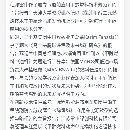
程师雷伟作了题为《船舶应用甲醇燃料技术规范》的
主旨报告；天津大学教授姚春德以《柴油甲醇二元燃
烧技术在中高速船舶发动机上应用》为题进行了甲醇
应用的技术分享。
同时，马士基集团中国脱碳业务总监Karim Fahssis分
享了题为《马士基脱碳进程及未来燃料研究》的报
告；瓦锡兰中国总经理/技术销售周继红则以《甲醇燃
料中速机》为题进行了分享；德国MAN公司低速市场
负责人严桂旺做《MAN B&W 甲醇燃料低速机》的报
告。与会的专家学者及企业代表深入探讨了甲醇能源
在船舶领域应用的现状及未来趋势，为甲醇能源作为
船舶替代燃料的未来发展指明了方向。
在创新技术演讲单元，远程新能源商用车集团星瀚工
程院副院长苏茂辉作《醇氢燃料-商用车能源转型的选
择与路径》的主旨报告；江苏常州绿创科技有限公司
总经理李红霆以《甲醇燃料动力单元模块化增程技术