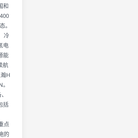
国和
00
态。
、冷
氢电
源能
续航
星瀚H
N。
备、
包括
重点
施的