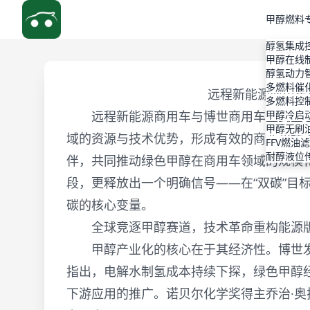
甲醇燃料
醇氢集成
甲醇在线
醇氢动力
多燃料催
远程新能源商用车
多燃料控
远程新能源商用车与博世商用车正式签署
甲醇冷启
甲醇无刷
域的资源与技术优势，形成有效的商业和技
FFV燃油
耐醇液位
伴，共同推动绿色甲醇在商用车领域的规模
段，更释放出一个明确信号——在“双碳”目
碳的核心变量。
全球竞逐甲醇赛道，技术革命重构能源
甲醇产业化的核心在于其经济性。博世发
指出，电解水制氢成本持续下探，绿色甲醇
下游应用的推广。诺贝尔化学奖得主乔治·