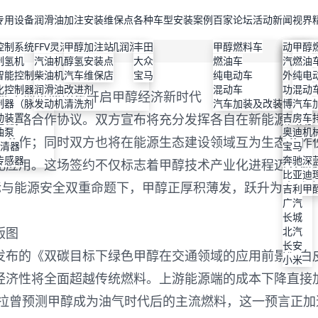
专用设备
润滑油
加注安装维保点
各种车型安装案例
百家论坛
活动新闻
视界
控制系统
FFV灵活燃料发动机润滑油
甲醇加注站
丰田
甲醇燃料车
丰田
维保店
特斯拉
比亚迪
动力改
甲醇
制氢机
汽油机油
醇氢安装点
大众
燃油车
上汽大
高性能
理想
本田
汽车美
燃油
智能控制器
柴油机油
汽车维保店
宝马
纯电动车
本田
机油改
小鹏
丰田
外观改
纯电
化控制器
润滑油改进剂
混动车
宝马
使用说
蔚来
大众
功能改
混动
携手博世商用车开启甲醇经济新时代
制器（脉宽）
发动机清洗剂
汽车加装及改装
现代
检验与
智界
宝马
博格华
汽车
战略合作协议。双方宣布将充分发挥各自在新能源商用
动装置
通用
节能减
奇瑞
吉利
房车
油泵
福特
保护机
奥迪
术合作；同时双方也将在能源生态建设领域互为生态合作
滤清器
广汽
宝马
传感器
长安深
奔驰
化应用。这场签约不仅标志着甲醇技术产业化进程迈入新
技术原
比亚迪
标与能源安全双重命题下，甲醇正厚积薄发，跃升为全球
吉利甲
吉利
广汽
长城
版图
北汽
长安
布的《双碳目标下绿色甲醇在交通领域的应用前景》白
小米
经济性将全面超越传统燃料。上游能源端的成本下降直接
奥拉曾预测甲醇成为油气时代后的主流燃料，这一预言正加