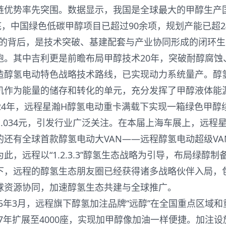
优势率先突围。数据显示，我国是全球最大的甲醇生产
底，中国绿色低碳甲醇项目已超过90余项，规划产能已超24
就的背后，是技术突破、基建配套与产业协同形成的闭环生
其中吉利更是前瞻布局甲醇技术20年，突破耐醇腐蚀
造醇氢电动特色战略技术路线，已实现动力系统量产。醇
机作为能量的储存和转化的单元，充分发挥了甲醇液体能
24年，远程星瀚H醇氢电动重卡满载下实现一箱绿色甲醇
仅1.034元，引发行业广泛关注。在本届上海车展上，远程
还有全球首款醇氢电动大VAN——远程醇氢电动超级VA
远程以“1.2.3.3”醇氢生态战略为引导，布局绿醇制
下，远程的醇氢生态朋友圈已经获得诸多战略伙伴入局，
球资源协同，加速醇氢生态共建与全球推广。
5年3月，远程旗下醇氢加注品牌“远醇”在全国重点区域和
27年扩展至4000座，实现加甲醇像加油一样便捷。加注设