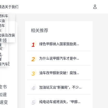
精选
关于我们
地址
装
燃料车
通
机油
容
车
进剂
装
动车
相关推荐
明
装
车
专利
纳
加装及改装
车领
排
绿色甲醇纳入国家鼓励类产
械
伙
业目录，万亿氢能产业赛道
迎来“新解法”
蓝
阶
为什么说甲醇汽车才是中国
理
汽车行业发展最硬的路？
交通脱
醇汽车
油车改甲醇新突破！腐蚀、
冷启动、易损问题已攻克
皮书
加油站又出“新骗局”，不少
老司机已上当
加速
纯电动车或将消失，“甲醇汽
速变
车”亮相，对比优势更加明显