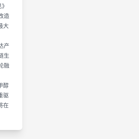
见》
改造
最大
达产
链生
轮融
甲醇
重驱
将在