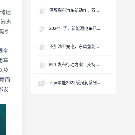
甲醇燃料汽车新动作，双油
借储运
箱已成过去式
+液态
2024年了，新能源电车已经
吸引
不再“新”了
不加油不充电，东风氢能源
眼全
车一口“气”跑600公里
用车
四川发布行动方案！支持氢
以及
能全产业链发展
颖而
三沃聚能2025版强润系列润
滑油全新升级
都发