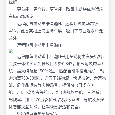
优解。
更节能、更高效、更智能 醇氢电动将成为运输
车辆市场新宠
远程醇氢电动重卡星瀚H、远程醇氢电动超级
VAN，此番亮相上海国际车展，吸引了专业观众广泛
关注。
远程醇氢电动重卡星瀚H
远程醇氢电动重卡星瀚H采用鲸式仿生车头结构，
主挂一体化实现超低风阻系数0.343；搭载醇氢电动系
统，最大续航超1500公里；匹配自研朱雀电驱桥，动
力涵盖750-880匹，适应干线物流、快递快运、大宗物
流、危化品运输等多种场景；提供M（日间商务
舱）、L（豪华头等舱）、X（旗舰旅居舱）三种系列
驾驶室。加上270度影像+后视影像系统、导航及多媒
体智能交互功能，让驾驶更舒适和安全。
远程醇氢电动超级VAN