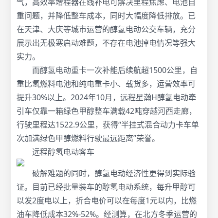
气，高效率增程器在线补电可解决里程焦虑、电池自
重问题，并降低整车成本，同时大幅度降低排放。已
在天津、大庆等城市运营的醇氢电动公交车辆，充分
展示出无极寒启动难题，不存在电池掉电情况等强大
实力。
而醇氢电动重卡一次补能后续航超1500公里，自
重比氢燃料电池和纯电重卡小、载货多，运营效率可
提升30%以上。2024年10月，远程星瀚H醇氢电动牵
引车仅靠一箱绿色甲醇整车满载42吨穿越河西走廊，
行驶里程达1522.9公里，获得“半挂式混合动力卡车单
次加满绿色甲醇燃料行驶最远距离”荣誉。
远程醇氢电动客车
破解难题的同时，醇氢电动经济性更得到实际验
证。目前已经批量装车的醇氢电动系统，每升甲醇可
以发2度电以上，折合电价可以在每度1元以内，比燃
油车降低成本32%-52%。经测算，在北方冬季运营的