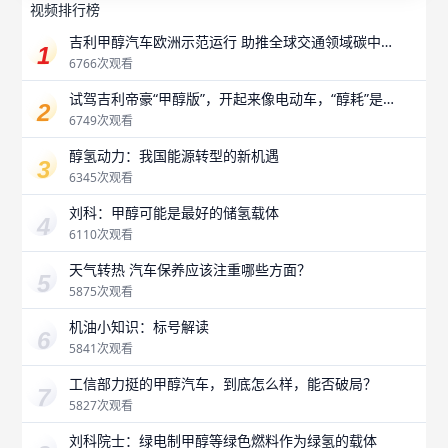
视频排行榜
吉利甲醇汽车欧洲示范运行 助推全球交通领域碳中
和
6766次观看
试驾吉利帝豪“甲醇版”，开起来像电动车，“醇耗”是
最大惊喜？
6749次观看
醇氢动力：我国能源转型的新机遇
6345次观看
刘科：甲醇可能是最好的储氢载体
6110次观看
天气转热 汽车保养应该注重哪些方面？
5875次观看
机油小知识：标号解读
5841次观看
工信部力挺的甲醇汽车，到底怎么样，能否破局？
5827次观看
刘科院士：绿电制甲醇等绿色燃料作为绿氢的载体