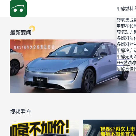
甲醇燃料
醇氢集成
甲醇在线
醇氢动力
多燃料催
多燃料控
甲醇冷启
甲醇无刷
FFV燃油
耐醇液位
视频看车