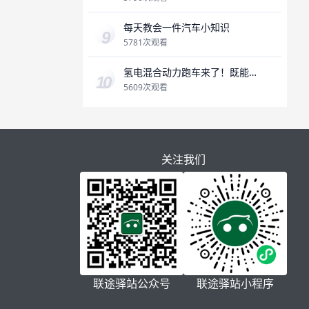
每天教会一件汽车小知识
5781次观看
氢电混合动力跑车来了！既能
加氢，又能充电，氢燃料是未
5609次观看
来吗？
关注我们
联途驿站公众号
联途驿站小程序