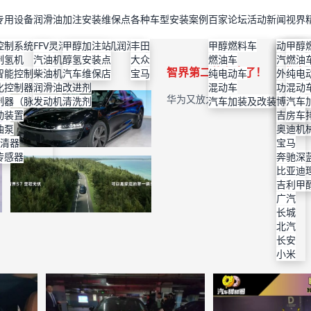
专用设备
润滑油
加注安装维保点
各种车型安装案例
百家论坛
活动新闻
视界
控制系统
FFV灵活燃料发动机润滑油
甲醇加注站
丰田
甲醇燃料车
丰田
维保店
特斯拉
比亚迪
动力改
甲醇
制氢机
汽油机油
醇氢安装点
大众
燃油车
上汽大
高性能
理想
本田
汽车美
燃油
智界第二款车来了！
华为
智能控制器
柴油机油
汽车维保店
宝马
纯电动车
本田
机油改
小鹏
丰田
外观改
纯电
化控制器
润滑油改进剂
混动车
宝马
使用说
蔚来
大众
功能改
混动
华为又放大招：智界S7再次上市
制器（脉宽）
发动机清洗剂
汽车加装及改装
现代
检验与
智界
宝马
博格华
汽车
动装置
通用
节能减
奇瑞
吉利
房车
重新发布！智界S7 2.0要来了
油泵
福特
保护机
奥迪
滤清器
广汽
宝马
传感器
长安深
奔驰
技术原
比亚迪
吉利甲
吉利
广汽
长城
北汽
长安
小米