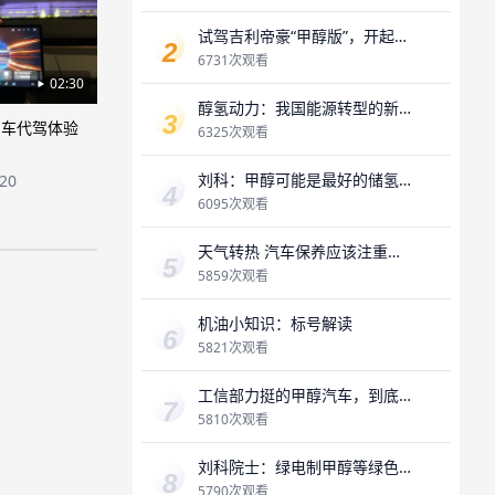
试驾吉利帝豪“甲醇版”，开起来
像电动车，“醇耗”是最大惊喜？
6731次观看
02:30
醇氢动力：我国能源转型的新
泊车代驾体验
机遇
6325次观看
刘科：甲醇可能是最好的储氢
-20
载体
6095次观看
天气转热 汽车保养应该注重哪
些方面？
5859次观看
机油小知识：标号解读
5821次观看
工信部力挺的甲醇汽车，到底
怎么样，能否破局？
5810次观看
刘科院士：绿电制甲醇等绿色
燃料作为绿氢的载体
5790次观看