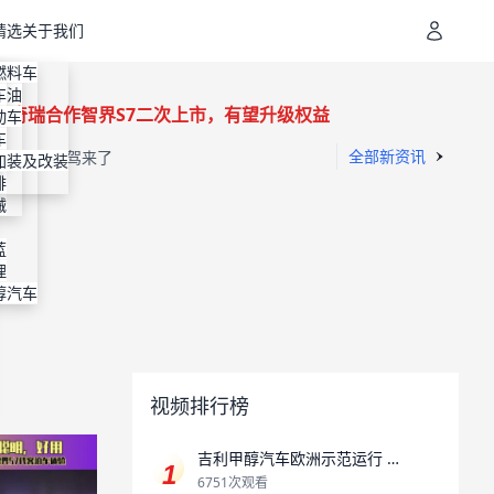
精选
关于我们
地址
装
燃料车
通
机油
容
车
与奇瑞合作智界S7二次上市，有望升级权益
进剂
装
动车
明
装
车
全部新资讯
，全视觉智驾来了
专利
纳
加装及改装
排
买电车牢记“3不买”原则
械
蓝
理
醇汽车
视频排行榜
吉利甲醇汽车欧洲示范运行 助
推全球交通领域碳中和
6751次观看