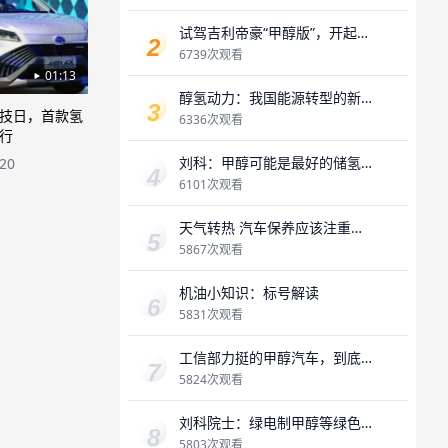
试驾吉利帝豪“甲醇版”，开起来
像电动车，“醇耗”是最大惊喜？
6739次观看
01:13
醇氢动力：我国能源转型的新
科技日，首款氢
机遇
6336次观看
行
刘科：甲醇可能是最好的储氢
-20
载体
6101次观看
天气转热 汽车保养应该注重哪
些方面？
5867次观看
机油小知识：标号解读
5831次观看
工信部力挺的甲醇汽车，到底
怎么样，能否破局？
5824次观看
刘科院士：绿电制甲醇等绿色
燃料作为绿氢的载体
5803次观看