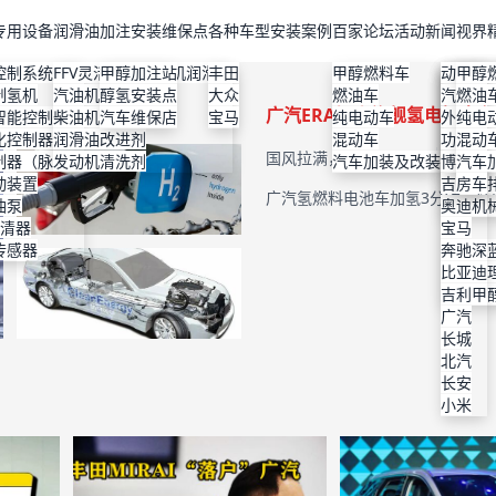
专用设备
润滑油
加注安装维保点
各种车型安装案例
百家论坛
活动新闻
视界
控制系统
FFV灵活燃料发动机润滑油
甲醇加注站
丰田
甲醇燃料车
丰田
维保店
特斯拉
比亚迪
动力改
甲醇
制氢机
汽油机油
醇氢安装点
大众
燃油车
上汽大
高性能
理想
本田
汽车美
燃油
广汽ERA智净旗舰氢电概念
智能控制器
柴油机油
汽车维保店
宝马
纯电动车
本田
机油改
小鹏
丰田
外观改
纯电
化控制器
润滑油改进剂
混动车
宝马
使用说
蔚来
大众
功能改
混动
国风拉满，科技感十足
国内首
制器（脉宽）
发动机清洗剂
汽车加装及改装
现代
检验与
智界
宝马
博格华
汽车
动装置
通用
节能减
奇瑞
吉利
房车
广汽传祺氢能源车现身 续航650
广汽氢燃料电池车加氢3分钟，续航
油泵
福特
保护机
奥迪
滤清器
广汽
宝马
传感器
长安深
奔驰
技术原
比亚迪
吉利甲
吉利
广汽
长城
北汽
长安
小米