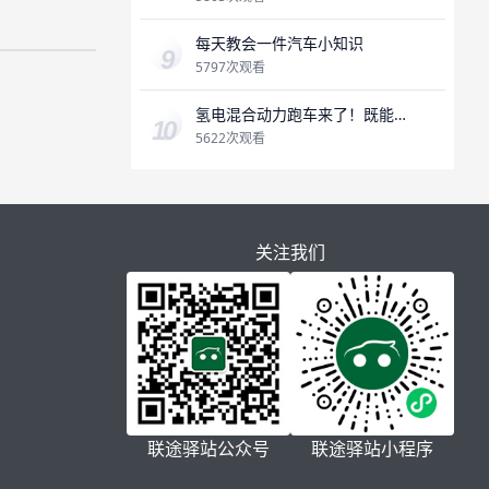
每天教会一件汽车小知识
5797次观看
氢电混合动力跑车来了！既能
加氢，又能充电，氢燃料是未
5622次观看
来吗？
关注我们
联途驿站公众号
联途驿站小程序