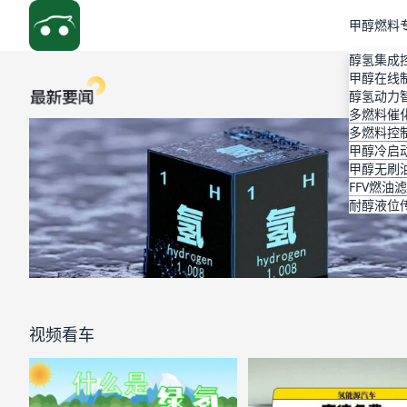
甲醇燃料
醇氢集成
甲醇在线
醇氢动力
多燃料催
多燃料控
甲醇冷启
甲醇无刷
FFV燃油
耐醇液位
视频看车