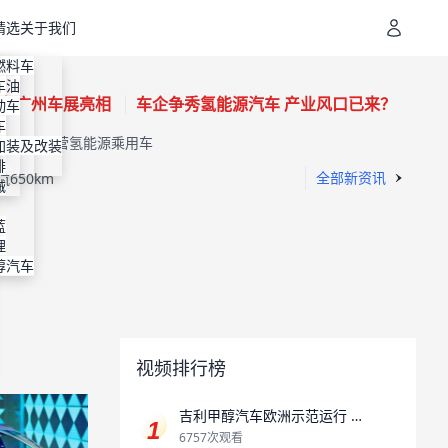
精选
关于我们
地址
装
燃料车
通
机油
容
车
车在广州车展亮相
车企争秀氢能源汽车 产业风口已来？
进剂
装
动车
明
装
车
款示范运营氢能源乘用车
专利
纳
加装及改装
排
km超纯电
全部新资讯
650km
械
蓝
理
醇汽车
视频排行榜
吉利甲醇汽车欧洲示范运行 助
推全球交通领域碳中和
6757次观看