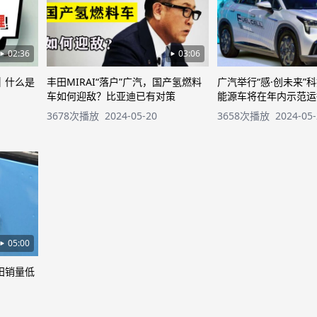
02:36
03:06
｜什么是
丰田MIRAI“落户”广汽，国产氢燃料
广汽举行“感·创未来”
车如何迎敌？比亚迪已有对策
能源车将在年内示范运
3678次播放
2024-05-20
3658次播放
2024-05
05:00
田销量低