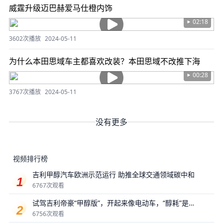
威霆升级迈巴赫爱马仕橙内饰
02:18
3602次播放
2024-05-11
为什么本田思域车主都喜欢改装？本田思域不改推下海
00:28
3767次播放
2024-05-11
没有更多
视频排行榜
吉利甲醇汽车欧洲示范运行 助推全球交通领域碳中和
6767次观看
试驾吉利帝豪“甲醇版”，开起来像电动车，“醇耗”是最
大惊喜？
6756次观看