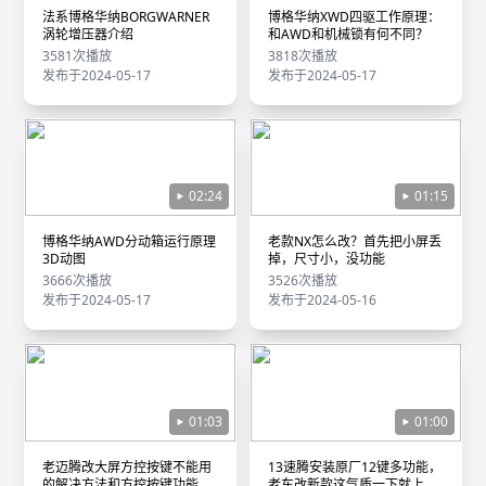
法系博格华纳BORGWARNER
博格华纳XWD四驱工作原理：
涡轮增压器介绍
和AWD和机械锁有何不同？
3581次播放
3818次播放
发布于2024-05-17
发布于2024-05-17
02:24
01:15
博格华纳AWD分动箱运行原理
老款NX怎么改？首先把小屏丢
3D动图
掉，尺寸小，没功能
3666次播放
3526次播放
发布于2024-05-17
发布于2024-05-16
01:03
01:00
老迈腾改大屏方控按键不能用
13速腾安装原厂12键多功能，
的解决方法和方控按键功能注
老车改新款这气质一下就上来