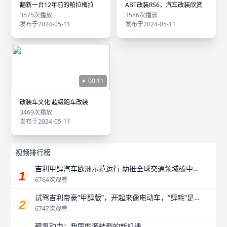
翻新一台12年前的帕拉梅拉
ABT改装RS6，汽车改装欣赏
3575次播放
3586次播放
发布于2024-05-11
发布于2024-05-11
00:11
改装车文化 超级跑车改装
3469次播放
发布于2024-05-11
视频排行榜
吉利甲醇汽车欧洲示范运行 助推全球交通领域碳中
和
6764次观看
试驾吉利帝豪“甲醇版”，开起来像电动车，“醇耗”是
最大惊喜？
6747次观看
醇氢动力：我国能源转型的新机遇