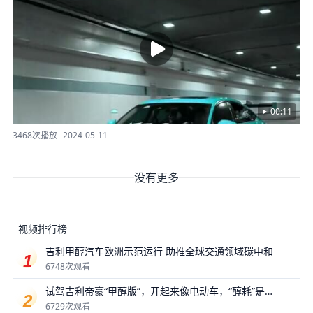
00:11
3468次播放
2024-05-11
没有更多
视频排行榜
吉利甲醇汽车欧洲示范运行 助推全球交通领域碳中和
6748次观看
试驾吉利帝豪“甲醇版”，开起来像电动车，“醇耗”是最
大惊喜？
6729次观看