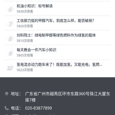
机油小知识：标号解读
5838次观看
工信部力挺的甲醇汽车，到底怎么样，能否破局？
5826次观看
刘科院士：绿电制甲醇等绿色燃料作为绿氢的载体
5810次观看
每天教会一件汽车小知识
5805次观看
氢电混合动力跑车来了！既能加氢，又能充电，氢燃
料是未来吗？
5623次观看
地址：
广东省广州市越秀区环市东路360号珠江大厦东
座7楼
电话：
020-83877899