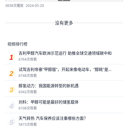
3838次播放
2024-05-20
没有更多
视频排行榜
吉利甲醇汽车欧洲示范运行 助推全球交通领域碳中和
6764次观看
试驾吉利帝豪“甲醇版”，开起来像电动车，“醇耗”是最
大惊喜？
6748次观看
醇氢动力：我国能源转型的新机遇
6342次观看
刘科：甲醇可能是最好的储氢载体
6108次观看
天气转热 汽车保养应该注重哪些方面？
5873次观看