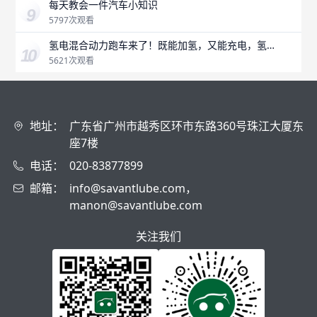
每天教会一件汽车小知识
5797次观看
氢电混合动力跑车来了！既能加氢，又能充电，氢燃
料是未来吗？
5621次观看
地址：
广东省广州市越秀区环市东路360号珠江大厦东
座7楼
电话：
020-83877899
邮箱：
info@savantlube.com，
manon@savantlube.com
关注我们