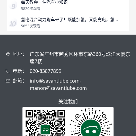
每天教会一件汽车小知识
5820次观看
氢电混合动力跑车来了！既能加氢，又能充电，氢燃
料是未来吗？
5653次观看
地址：
广东省广州市越秀区环市东路360号珠江大厦东
座7楼
电话：
020-83877899
邮箱：
info@savantlube.com，
manon@savantlube.com
关注我们