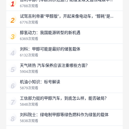
和
6788次观看
试驾吉利帝豪“甲醇版”，开起来像电动车，“醇耗”是
最大惊喜？
6776次观看
醇氢动力：我国能源转型的新机遇
6369次观看
刘科：甲醇可能是最好的储氢载体
6132次观看
天气转热 汽车保养应该注重哪些方面？
5904次观看
机油小知识：标号解读
5879次观看
工信部力挺的甲醇汽车，到底怎么样，能否破局？
5848次观看
刘科院士：绿电制甲醇等绿色燃料作为绿氢的载体
5838次观看